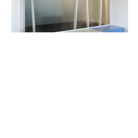
LE PROJET PLASTIC OMNIUM
ELEMENT a participé à la réhabilitation des bureaux de
la Direction Informatique de Plastic Omnium, à Nanterre.